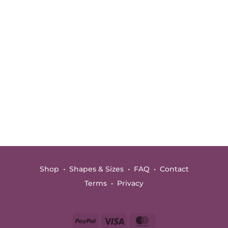
Shop
•
Shapes & Sizes
•
FAQ
•
Contact
Terms
•
Privacy
PayPal
Visa
MasterCard