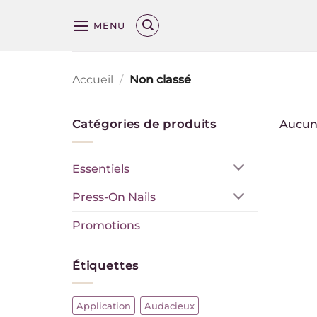
Passer
MENU
au
Get
Get
contenu
10%
10%
Accueil
/
Non classé
off
off
your
your
Catégories de produits
Aucun 
next
next
Essentiels
order
order
Press-On Nails
by
by
Promotions
subscribing
subscribing
to
to
Étiquettes
our
our
Application
Audacieux