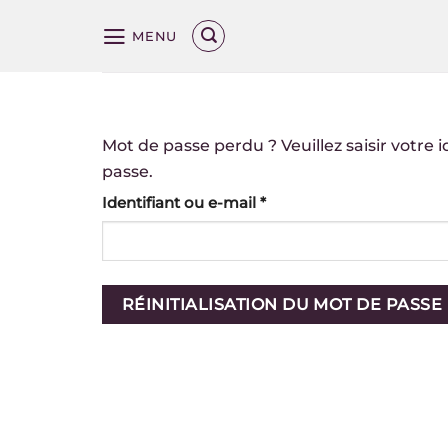
Passer
MENU
au
Get
Get
contenu
10%
10%
off
off
Mot de passe perdu ? Veuillez saisir votre
passe.
your
your
Obligatoire
Identifiant ou e-mail
*
next
next
order
order
by
by
RÉINITIALISATION DU MOT DE PASSE
subscribing
subscribing
to
to
our
our