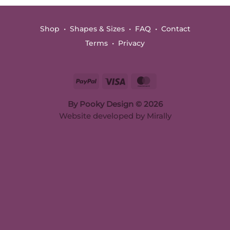
Shop
•
Shapes & Sizes
•
FAQ
•
Contact
Terms
•
Privacy
PayPal
Visa
MasterCard
By Pooky Design © 2026
Website developed by
Mirally